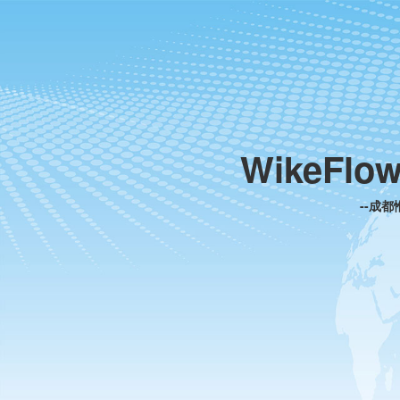
WikeFlo
--成